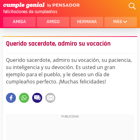
felicitaciones de cumpleaños
AMIGA
AMIGO
HERMANA
MÁS
MAMA
AMOR
Querido sacerdote, admiro su vocación
CRISTIANOS
PRIMA
Querido sacerdote, admiro su vocación, su paciencia,
SOBRINA
HIJA
su inteligencia y su devoción. Es usted un gran
ejemplo para el pueblo, y le deseo un día de
HERMANO
HIJO
cumpleaños perfecto. ¡Muchas felicidades!
NOVIA
ESPOSO
PAPA
HOMBRE
TIA
CUÑADA
ALGUIEN ESPECIAL
PRIMO
TODAS LAS CATEGORÍAS