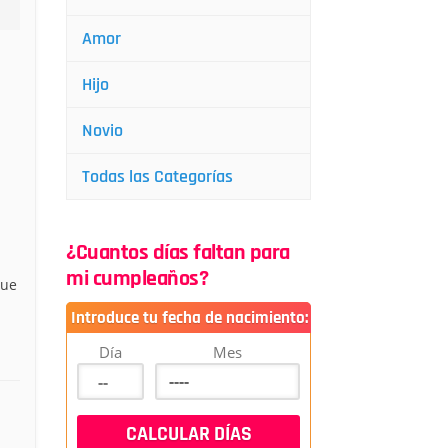
Amor
Hijo
Novio
Todas las Categorías
¿Cuantos días faltan para
mi cumpleaños?
que
Introduce tu fecha de nacimiento:
Día
Mes