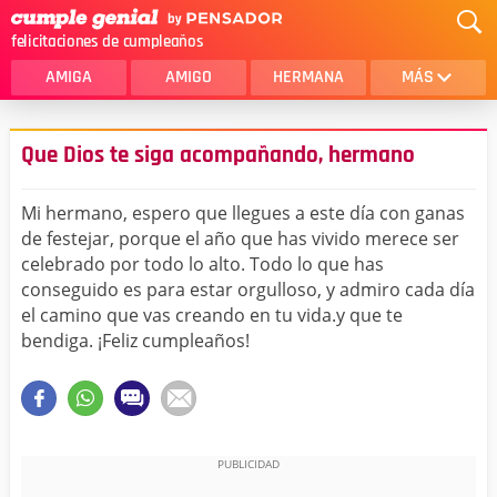
felicitaciones de cumpleaños
AMIGA
AMIGO
HERMANA
MÁS
MAMA
AMOR
Que Dios te siga acompañando, hermano
CRISTIANOS
PRIMA
Mi hermano, espero que llegues a este día con ganas
SOBRINA
HIJA
de festejar, porque el año que has vivido merece ser
celebrado por todo lo alto. Todo lo que has
HERMANO
HIJO
conseguido es para estar orgulloso, y admiro cada día
NOVIA
ESPOSO
el camino que vas creando en tu vida.y que te
bendiga. ¡Feliz cumpleaños!
PAPA
HOMBRE
TIA
CUÑADA
ALGUIEN ESPECIAL
PRIMO
TODAS LAS CATEGORÍAS