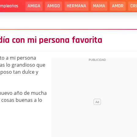
AMIGA
AMIGO
HERMANA
MAMA
AMOR
CR
cumpleaños
día con mi persona favorita
nto a mi persona
nas lo grandioso que
sposo tan dulce y
 nuevo año de mucha
 cosas buenas a lo