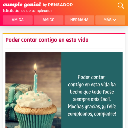
felicitaciones de cumpleaños
AMIGA
AMIGO
HERMANA
MÁS
MAMA
AMOR
Poder contar contigo en esta vida
CRISTIANOS
PRIMA
SOBRINA
HIJA
HERMANO
HIJO
NOVIA
ESPOSO
PAPA
HOMBRE
TIA
CUÑADA
ALGUIEN ESPECIAL
PRIMO
TODAS LAS CATEGORÍAS