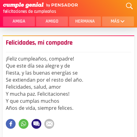
felicitaciones de cumpleaños
AMIGA
AMIGO
HERMANA
MÁS
MAMA
AMOR
Felicidades, mi compadre
CRISTIANOS
PRIMA
¡Feliz cumpleaños, compadre!
SOBRINA
HIJA
Que este día sea alegre y de
Fiesta, y las buenas energías se
HERMANO
HIJO
Se extiendan por el resto del año.
NOVIA
ESPOSO
Felicidades, salud, amor
Y mucha paz. Felicitaciones!
PAPA
HOMBRE
Y que cumplas muchos
Años de vida, siempre felices.
TIA
CUÑADA
ALGUIEN ESPECIAL
PRIMO
TODAS LAS CATEGORÍAS