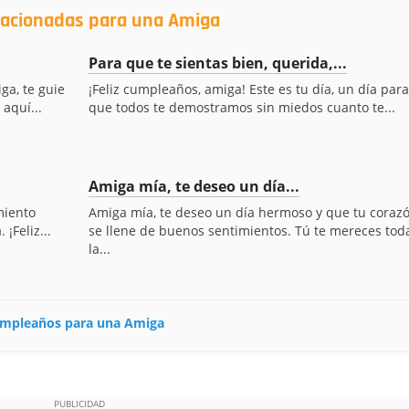
elacionadas para una Amiga
Para que te sientas bien, querida,...
ga, te guie
¡Feliz cumpleaños, amiga! Este es tu día, un día para
aquí...
que todos te demostramos sin miedos cuanto te...
Amiga mía, te deseo un día...
miento
Amiga mía, te deseo un día hermoso y que tu coraz
¡Feliz...
se llene de buenos sentimientos. Tú te mereces tod
la...
 cumpleaños para una Amiga