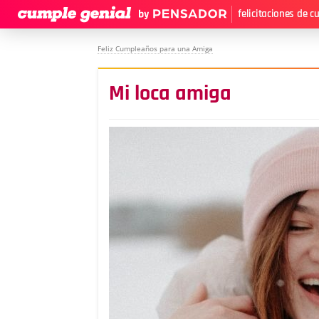
felicitaciones de 
Feliz Cumpleaños para una Amiga
Mi loca amiga