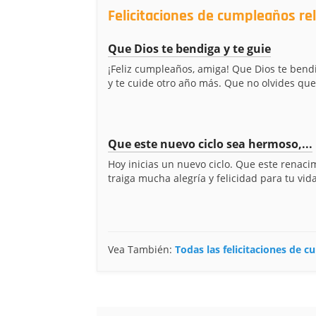
Felicitaciones de cumpleaños r
Que Dios te bendiga y te guie
¡Feliz cumpleaños, amiga! Que Dios te bendi
y te cuide otro año más. Que no olvides que 
Que este nuevo ciclo sea hermoso,...
Hoy inicias un nuevo ciclo. Que este renaci
traiga mucha alegría y felicidad para tu vida. 
Vea También:
Todas las felicitaciones de