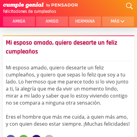
felicitaciones de cumpleaños
AMIGA
AMIGO
HERMANA
MÁS
MAMA
AMOR
Mi esposo amado, quiero desearte un feliz
CRISTIANOS
PRIMA
cumpleaños
SOBRINA
HIJA
Mi esposo amado, quiero desearte un feliz
HERMANO
HIJO
cumpleaños, y quiero que sepas lo feliz que soy a tu
lado. Lo hermoso que me parece todo si lo vivo junto
NOVIA
ESPOSO
a ti, la alegría que me da vivir un momento lindo,
mirar a mi lado y saber que lo estoy viviendo contigo
PAPA
HOMBRE
no se compara a ninguna otra sensación.
TIA
CUÑADA
Eres el hombre que más me cuida, a quien más amo,
ALGUIEN ESPECIAL
PRIMO
y con quien deseo estar siempre. ¡Muchas felicidades!
TODAS LAS CATEGORÍAS