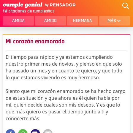
felicitaciones de cumpleaños
AMIGA
AMIGO
HERMANA
MÁS
MAMA
AMOR
Mi corazón enamorado
CRISTIANOS
PRIMA
El tiempo pasa rápido y ya estamos cumpliendo
SOBRINA
HIJA
nuestro primer mes de novios, y pienso en que solo
ha pasado un mes y en cuanto te quiero, y que todo
HERMANO
HIJO
lo que estamos viviendo es muy hermoso.
NOVIA
ESPOSO
Siento que mi corazón enamorado se ha hecho cargo
PAPA
HOMBRE
de esta situación y que ahora es él quien habla por
mi, quien decide cuales son mis deseos. Y es que lo
TIA
CUÑADA
que más quiero es pasar el tiempo junto a ti y
conocerte más.
ALGUIEN ESPECIAL
PRIMO
TODAS LAS CATEGORÍAS