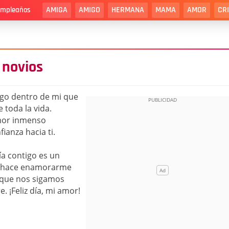
AMIGA
AMIGO
HERMANA
MAMA
AMOR
CR
cumpleaños
 novios
lgo dentro de mi que
toda la vida.
amor inmenso
anza hacia ti.
ía contigo es un
e hace enamorarme
 que nos sigamos
. ¡Feliz día, mi amor!