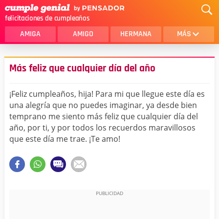
felicitaciones de cumpleaños
AMIGA
AMIGO
HERMANA
MÁS
MAMA
AMOR
Más feliz que cualquier día del año
CRISTIANOS
PRIMA
¡Feliz cumpleaños, hija! Para mi que llegue este día es
SOBRINA
HIJA
una alegría que no puedes imaginar, ya desde bien
temprano me siento más feliz que cualquier día del
HERMANO
HIJO
año, por ti, y por todos los recuerdos maravillosos
NOVIA
ESPOSO
que este día me trae. ¡Te amo!
PAPA
HOMBRE
TIA
CUÑADA
ALGUIEN ESPECIAL
PRIMO
TODAS LAS CATEGORÍAS