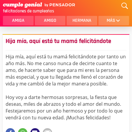
felicitaciones de cumpleaños
AMIGA
AMIGO
HERMANA
MÁS
MAMA
AMOR
Hija mía, aquí está tu mamá felicitándote
CRISTIANOS
PRIMA
Hija mía, aquí está tu mamá felicitándote por tanto un
SOBRINA
HIJA
año más. No me canso nunca de decirte cuanto te
amo, de hacerte saber que para mi eres la persona
HERMANO
HIJO
más especial, y que tu llegada me llenó el corazón de
NOVIA
ESPOSO
vida y me cambió de la mejor manera posible.
PAPA
HOMBRE
Hoy voy a darte hermosas sorpresas, la fiesta que
deseas, miles de abrazos y todo el amor del mundo.
TIA
CUÑADA
Festejaremos por un año hermoso y por todo lo que
vendrá con tu nueva edad. ¡Muchas felicidades!
ALGUIEN ESPECIAL
PRIMO
TODAS LAS CATEGORÍAS