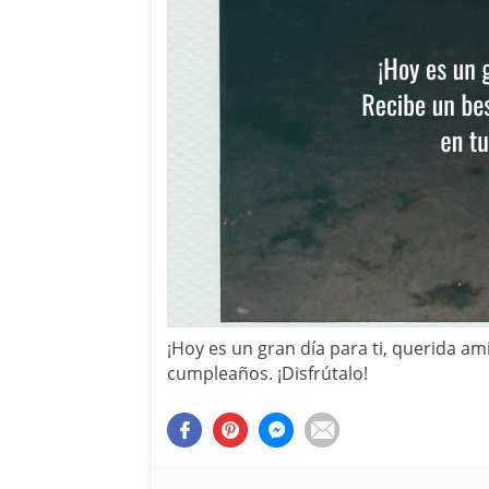
¡Hoy es un gran día para ti, querida a
cumpleaños. ¡Disfrútalo!