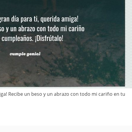
miga! Recibe un beso y un abrazo con todo mi cariño en tu