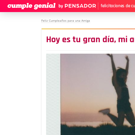
felicitaciones de 
Feliz Cumpleaños para una Amiga
Hoy es tu gran día, mi 