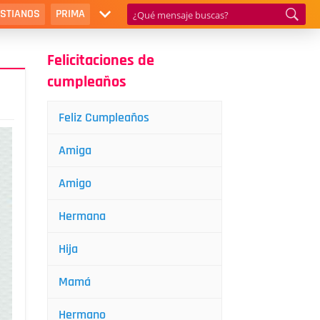
ISTIANOS
PRIMA
Felicitaciones de
cumpleaños
Feliz Cumpleaños
Amiga
Amigo
Hermana
Hija
Mamá
Hermano