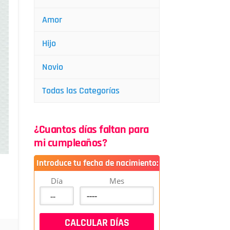
Amor
Hijo
Novio
Todas las Categorías
¿Cuantos días faltan para
mi cumpleaños?
Introduce tu fecha de nacimiento:
Día
Mes