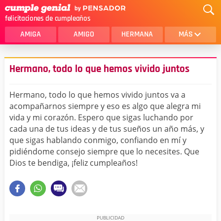
felicitaciones de cumpleaños
AMIGA
AMIGO
HERMANA
MÁS
MAMA
AMOR
Hermano, todo lo que hemos vivido juntos
CRISTIANOS
PRIMA
Hermano, todo lo que hemos vivido juntos va a
SOBRINA
HIJA
acompañarnos siempre y eso es algo que alegra mi
vida y mi corazón. Espero que sigas luchando por
HERMANO
HIJO
cada una de tus ideas y de tus sueños un año más, y
NOVIA
ESPOSO
que sigas hablando conmigo, confiando en mí y
pidiéndome consejo siempre que lo necesites. Que
PAPA
HOMBRE
Dios te bendiga, ¡feliz cumpleaños!
TIA
CUÑADA
ALGUIEN ESPECIAL
PRIMO
TODAS LAS CATEGORÍAS