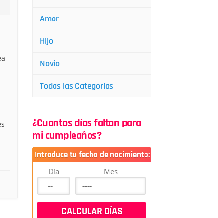
Amor
Hijo
ea
Novio
Todas las Categorías
¿Cuantos días faltan para
es
mi cumpleaños?
Introduce tu fecha de nacimiento:
Día
Mes