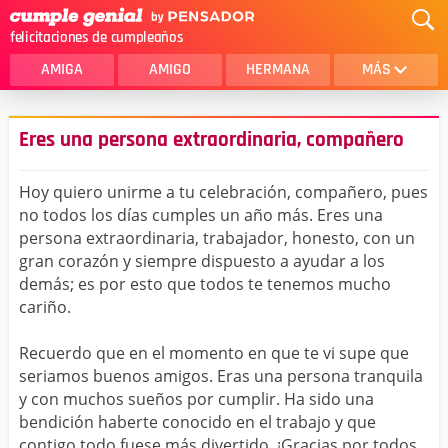
felicitaciones de cumpleaños
AMIGA
AMIGO
HERMANA
MÁS
MAMA
AMOR
Eres una persona extraordinaria, compañero
CRISTIANOS
PRIMA
Hoy quiero unirme a tu celebración, compañero, pues
SOBRINA
HIJA
no todos los días cumples un año más. Eres una
persona extraordinaria, trabajador, honesto, con un
HERMANO
HIJO
gran corazón y siempre dispuesto a ayudar a los
NOVIA
ESPOSO
demás; es por esto que todos te tenemos mucho
cariño.
PAPA
HOMBRE
Recuerdo que en el momento en que te vi supe que
TIA
CUÑADA
seriamos buenos amigos. Eras una persona tranquila
y con muchos sueños por cumplir. Ha sido una
ALGUIEN ESPECIAL
PRIMO
bendición haberte conocido en el trabajo y que
TODAS LAS CATEGORÍAS
contigo todo fuese más divertido. ¡Gracias por todos