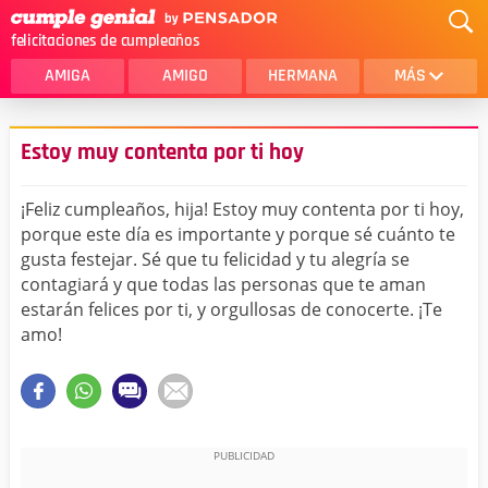
felicitaciones de cumpleaños
AMIGA
AMIGO
HERMANA
MÁS
MAMA
AMOR
Estoy muy contenta por ti hoy
CRISTIANOS
PRIMA
¡Feliz cumpleaños, hija! Estoy muy contenta por ti hoy,
SOBRINA
HIJA
porque este día es importante y porque sé cuánto te
gusta festejar. Sé que tu felicidad y tu alegría se
HERMANO
HIJO
contagiará y que todas las personas que te aman
NOVIA
ESPOSO
estarán felices por ti, y orgullosas de conocerte. ¡Te
amo!
PAPA
HOMBRE
TIA
CUÑADA
ALGUIEN ESPECIAL
PRIMO
TODAS LAS CATEGORÍAS