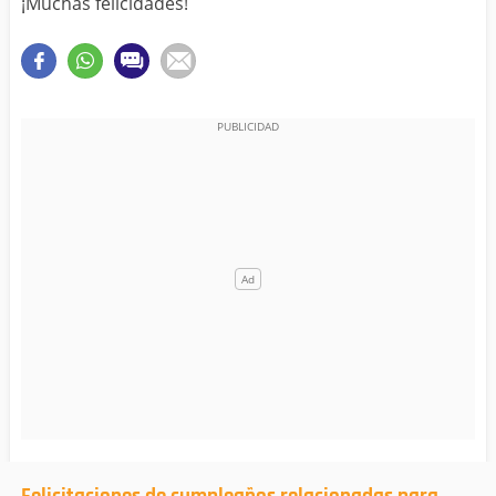
¡Muchas felicidades!