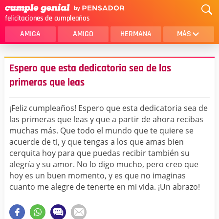
felicitaciones de cumpleaños
AMIGA
AMIGO
HERMANA
MÁS
MAMA
AMOR
Espero que esta dedicatoria sea de las
CRISTIANOS
PRIMA
primeras que leas
SOBRINA
HIJA
¡Feliz cumpleaños! Espero que esta dedicatoria sea de
HERMANO
HIJO
las primeras que leas y que a partir de ahora recibas
muchas más. Que todo el mundo que te quiere se
NOVIA
ESPOSO
acuerde de ti, y que tengas a los que amas bien
cerquita hoy para que puedas recibir también su
PAPA
HOMBRE
alegría y su amor. No lo digo mucho, pero creo que
hoy es un buen momento, y es que no imaginas
TIA
CUÑADA
cuanto me alegre de tenerte en mi vida. ¡Un abrazo!
ALGUIEN ESPECIAL
PRIMO
TODAS LAS CATEGORÍAS