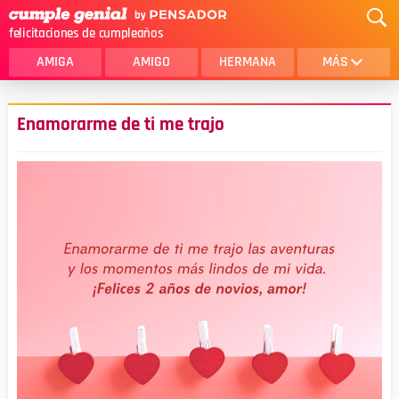
felicitaciones de cumpleaños
AMIGA
AMIGO
HERMANA
MÁS
MAMA
AMOR
Enamorarme de ti me trajo
CRISTIANOS
PRIMA
SOBRINA
HIJA
HERMANO
HIJO
NOVIA
ESPOSO
PAPA
HOMBRE
TIA
CUÑADA
ALGUIEN ESPECIAL
PRIMO
TODAS LAS CATEGORÍAS