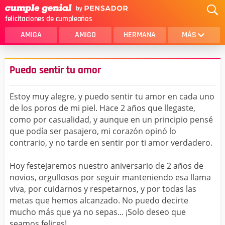
felicitaciones de cumpleaños
AMIGA
AMIGO
HERMANA
MÁS
MAMA
AMOR
Puedo sentir tu amor
CRISTIANOS
PRIMA
Estoy muy alegre, y puedo sentir tu amor en cada uno
SOBRINA
HIJA
de los poros de mi piel. Hace 2 años que llegaste,
como por casualidad, y aunque en un principio pensé
HERMANO
HIJO
que podía ser pasajero, mi corazón opinó lo
NOVIA
ESPOSO
contrario, y no tarde en sentir por ti amor verdadero.
PAPA
HOMBRE
Hoy festejaremos nuestro aniversario de 2 años de
novios, orgullosos por seguir manteniendo esa llama
TIA
CUÑADA
viva, por cuidarnos y respetarnos, y por todas las
metas que hemos alcanzado. No puedo decirte
ALGUIEN ESPECIAL
PRIMO
mucho más que ya no sepas... ¡Solo deseo que
TODAS LAS CATEGORÍAS
seamos felices!