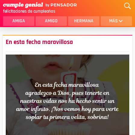
felicitaciones de cumpleaños
AMIGA
AMIGO
HERMANA
MÁS
MAMA
AMOR
En esta fecha maravillosa
CRISTIANOS
PRIMA
SOBRINA
HIJA
HERMANO
HIJO
NOVIA
ESPOSO
PAPA
HOMBRE
TIA
CUÑADA
ALGUIEN ESPECIAL
PRIMO
TODAS LAS CATEGORÍAS