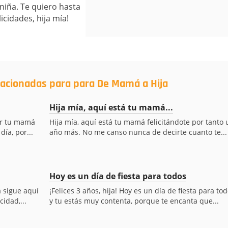
niña. Te quiero hasta
icidades, hija mía!
lacionadas para para De Mamá a Hija
Hija mía, aquí está tu mamá...
ser tu mamá
Hija mía, aquí está tu mamá felicitándote por tanto 
ía, por...
año más. No me canso nunca de decirte cuanto te...
Hoy es un día de fiesta para todos
 sigue aquí
¡Felices 3 años, hija! Hoy es un día de fiesta para to
cidad,...
y tu estás muy contenta, porque te encanta que...