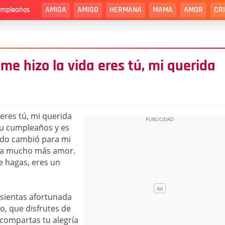
AMIGA
AMIGO
HERMANA
MAMA
AMOR
CR
cumpleaños
me hizo la vida eres tú, mi querida
 eres tú, mi querida
 tu cumpleaños y es
Todo cambió para mi
vida mucho más amor.
e hagas, eres un
 sientas afortunada
o, que disfrutes de
 compartas tu alegría