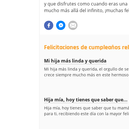
y que disfrutes como cuando eras una 
mucho más allá del infinito, ¡muchas fel
Felicitaciones de cumpleaños re
Mi hija más linda y querida
Mi hija más linda y querida, el orgullo de 
crece siempre mucho más en este hermoso d
Hija mía, hoy tienes que saber que...
Hija mía, hoy tienes que saber que tu mamá
para ti, recibiendo este día con la mayor feli