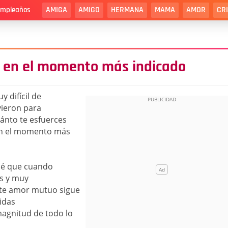
AMIGA
AMIGO
HERMANA
MAMA
AMOR
CR
cumpleaños
á en el momento más indicado
 difícil de
vieron para
ánto te esfuerces
 en el momento más
qué que cuando
s y muy
te amor mutuo sigue
idas
agnitud de todo lo