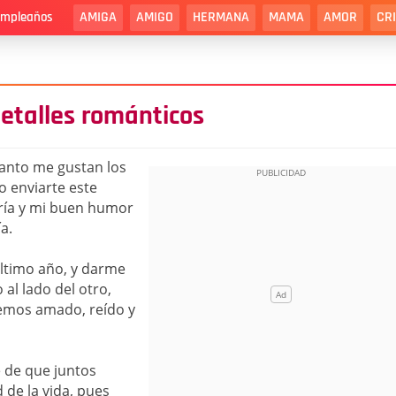
AMIGA
AMIGO
HERMANA
MAMA
AMOR
CR
cumpleaños
etalles románticos
uanto me gustan los
o enviarte este
ría y mi buen humor
a.
último año, y darme
al lado del otro,
emos amado, reído y
 de que juntos
de la vida, pues