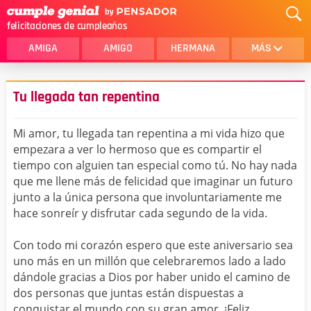
felicitaciones de cumpleaños
AMIGA
AMIGO
HERMANA
MÁS
MAMA
AMOR
Tu llegada tan repentina
CRISTIANOS
PRIMA
Mi amor, tu llegada tan repentina a mi vida hizo que
SOBRINA
HIJA
empezara a ver lo hermoso que es compartir el
tiempo con alguien tan especial como tú. No hay nada
HERMANO
HIJO
que me llene más de felicidad que imaginar un futuro
NOVIA
ESPOSO
junto a la única persona que involuntariamente me
hace sonreír y disfrutar cada segundo de la vida.
PAPA
HOMBRE
Con todo mi corazón espero que este aniversario sea
TIA
CUÑADA
uno más en un millón que celebraremos lado a lado
dándole gracias a Dios por haber unido el camino de
ALGUIEN ESPECIAL
PRIMO
dos personas que juntas están dispuestas a
TODAS LAS CATEGORÍAS
conquistar el mundo con su gran amor. ¡Feliz