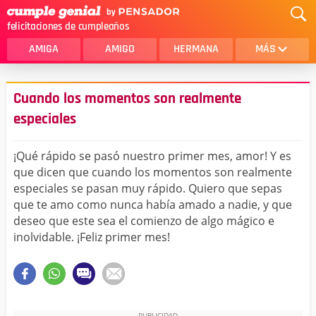
felicitaciones de cumpleaños
AMIGA
AMIGO
HERMANA
MÁS
MAMA
AMOR
Cuando los momentos son realmente
CRISTIANOS
PRIMA
especiales
SOBRINA
HIJA
¡Qué rápido se pasó nuestro primer mes, amor! Y es
HERMANO
HIJO
que dicen que cuando los momentos son realmente
especiales se pasan muy rápido. Quiero que sepas
NOVIA
ESPOSO
que te amo como nunca había amado a nadie, y que
deseo que este sea el comienzo de algo mágico e
PAPA
HOMBRE
inolvidable. ¡Feliz primer mes!
TIA
CUÑADA
ALGUIEN ESPECIAL
PRIMO
TODAS LAS CATEGORÍAS