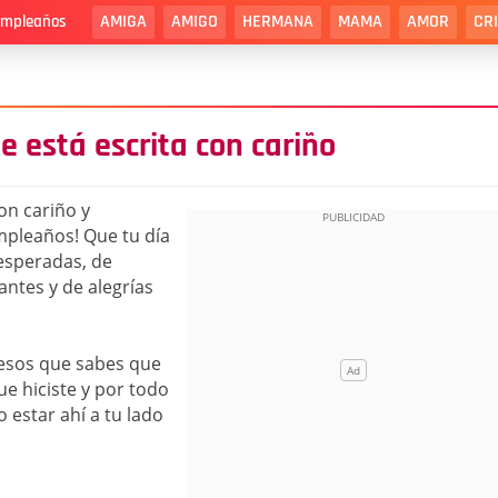
AMIGA
AMIGO
HERMANA
MAMA
AMOR
CR
cumpleaños
e está escrita con cariño
on cariño y
umpleaños! Que tu día
nesperadas, de
ntes y de alegrías
 esos que sabes que
e hiciste y por todo
o estar ahí a tu lado