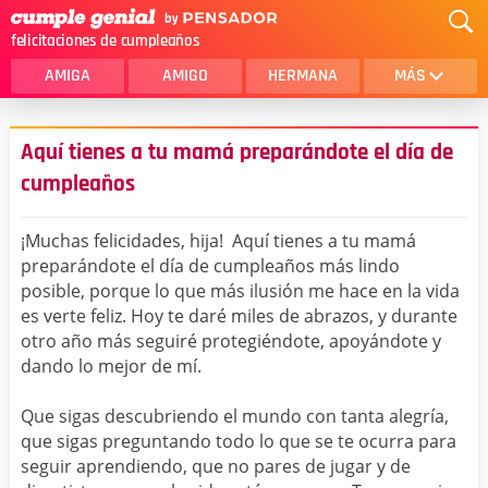
felicitaciones de cumpleaños
AMIGA
AMIGO
HERMANA
MÁS
MAMA
AMOR
Aquí tienes a tu mamá preparándote el día de
CRISTIANOS
PRIMA
cumpleaños
SOBRINA
HIJA
¡Muchas felicidades, hija! Aquí tienes a tu mamá
HERMANO
HIJO
preparándote el día de cumpleaños más lindo
posible, porque lo que más ilusión me hace en la vida
NOVIA
ESPOSO
es verte feliz. Hoy te daré miles de abrazos, y durante
otro año más seguiré protegiéndote, apoyándote y
PAPA
HOMBRE
dando lo mejor de mí.
TIA
CUÑADA
Que sigas descubriendo el mundo con tanta alegría,
ALGUIEN ESPECIAL
PRIMO
que sigas preguntando todo lo que se te ocurra para
seguir aprendiendo, que no pares de jugar y de
TODAS LAS CATEGORÍAS