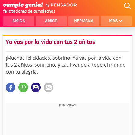
felicitaciones de cumpleaños
AMIGA
AMIGO
HERMANA
MÁS
MAMA
AMOR
Ya vas por la vida con tus 2 añitos
CRISTIANOS
PRIMA
¡Muchas felicidades, sobrino! Ya vas por la vida con
SOBRINA
HIJA
tus 2 añitos, sonriente y cautivando a todo el mundo
con tu alegría.
HERMANO
HIJO
NOVIA
ESPOSO
PAPA
HOMBRE
TIA
CUÑADA
ALGUIEN ESPECIAL
PRIMO
TODAS LAS CATEGORÍAS