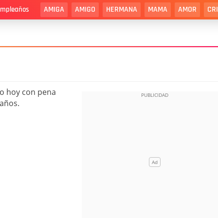
AMIGA
AMIGO
HERMANA
MAMA
AMOR
CR
cumpleaños
igo hoy con pena
eaños.