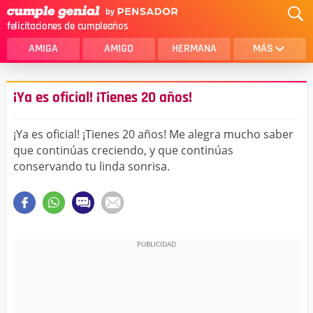
felicitaciones de cumpleaños
AMIGA
AMIGO
HERMANA
MÁS
MAMA
AMOR
¡Ya es oficial! ¡Tienes 20 años!
CRISTIANOS
PRIMA
¡Ya es oficial! ¡Tienes 20 años! Me alegra mucho saber
SOBRINA
HIJA
que continúas creciendo, y que continúas
conservando tu linda sonrisa.
HERMANO
HIJO
NOVIA
ESPOSO
PAPA
HOMBRE
TIA
CUÑADA
ALGUIEN ESPECIAL
PRIMO
TODAS LAS CATEGORÍAS