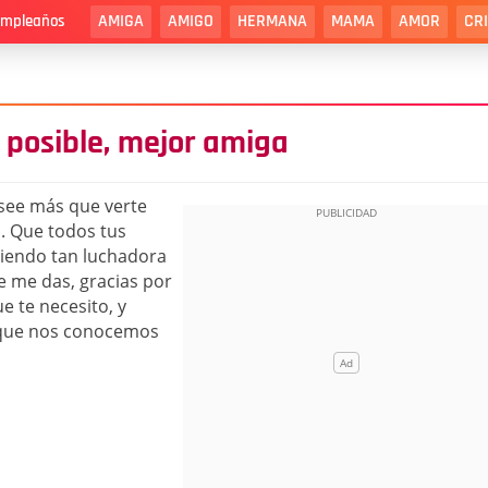
AMIGA
AMIGO
HERMANA
MAMA
AMOR
CR
cumpleaños
a posible, mejor amiga
see más que verte
a. Que todos tus
siendo tan luchadora
e me das, gracias por
e te necesito, y
 que nos conocemos