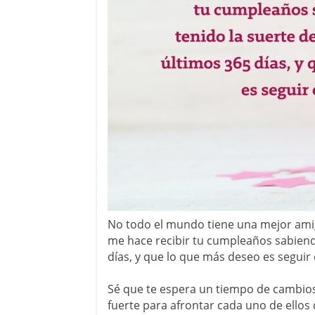
No todo el mundo tiene una mejor amiga,
me hace recibir tu cumpleaños sabiendo
días, y que lo que más deseo es seguir
Sé que te espera un tiempo de cambios,
fuerte para afrontar cada uno de ellos 