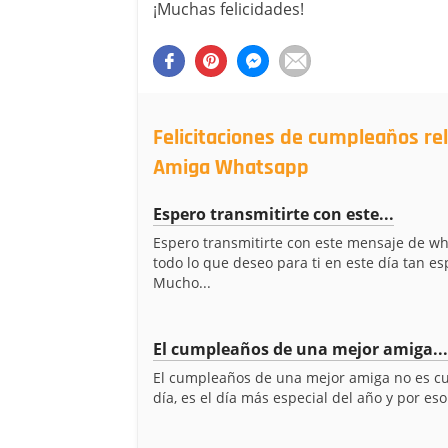
¡Muchas felicidades!
Felicitaciones de cumpleaños r
Amiga Whatsapp
Espero transmitirte con este...
Espero transmitirte con este mensaje de w
todo lo que deseo para ti en este día tan es
Mucho...
El cumpleaños de una mejor amiga...
El cumpleaños de una mejor amiga no es cu
día, es el día más especial del año y por eso