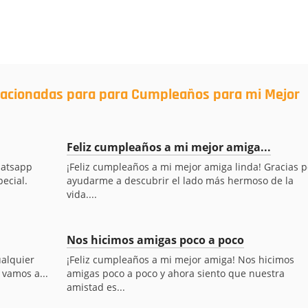
elacionadas para para Cumpleaños para mi Mejor
Feliz cumpleaños a mi mejor amiga...
hatsapp
¡Feliz cumpleaños a mi mejor amiga linda! Gracias p
pecial.
ayudarme a descubrir el lado más hermoso de la
vida....
Nos hicimos amigas poco a poco
alquier
¡Feliz cumpleaños a mi mejor amiga! Nos hicimos
 vamos a...
amigas poco a poco y ahora siento que nuestra
amistad es...