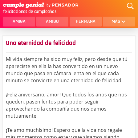
felicitaciones de cumpleaños
AMIGA
AMIGO
HERMANA
MÁS
MAMA
AMOR
Una eternidad de felicidad
CRISTIANOS
PRIMA
Mi vida siempre ha sido muy feliz, pero desde que tú
SOBRINA
HIJA
apareciste en ella la has convertido en un nuevo
mundo que pasa en cámara lenta en el que cada
HERMANO
HIJO
minuto se convierte en una eternidad de felicidad.
NOVIA
ESPOSO
¡Feliz aniversario, amor! Que todos los años que nos
PAPA
HOMBRE
queden, pasen lentos para poder seguir
aprovechando la compañía que nos damos
TIA
CUÑADA
mutuamente.
ALGUIEN ESPECIAL
PRIMO
¡Te amo muchísimo! Espero que la vida nos regale
TODAS LAS CATEGORÍAS
más momentos como este y que sigamos siendo