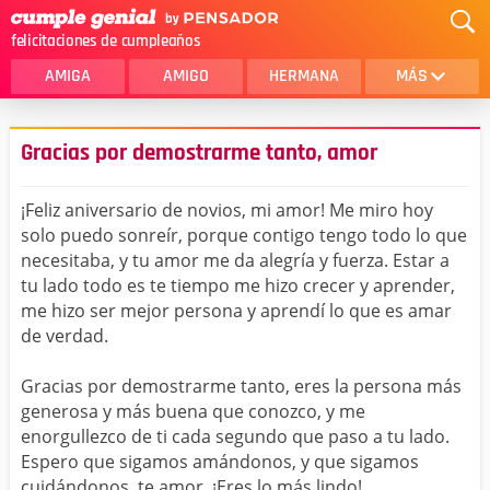
felicitaciones de cumpleaños
AMIGA
AMIGO
HERMANA
MÁS
MAMA
AMOR
Gracias por demostrarme tanto, amor
CRISTIANOS
PRIMA
¡Feliz aniversario de novios, mi amor! Me miro hoy
SOBRINA
HIJA
solo puedo sonreír, porque contigo tengo todo lo que
necesitaba, y tu amor me da alegría y fuerza. Estar a
HERMANO
HIJO
tu lado todo es te tiempo me hizo crecer y aprender,
NOVIA
ESPOSO
me hizo ser mejor persona y aprendí lo que es amar
de verdad.
PAPA
HOMBRE
Gracias por demostrarme tanto, eres la persona más
TIA
CUÑADA
generosa y más buena que conozco, y me
enorgullezco de ti cada segundo que paso a tu lado.
ALGUIEN ESPECIAL
PRIMO
Espero que sigamos amándonos, y que sigamos
TODAS LAS CATEGORÍAS
cuidándonos, te amor. ¡Eres lo más lindo!