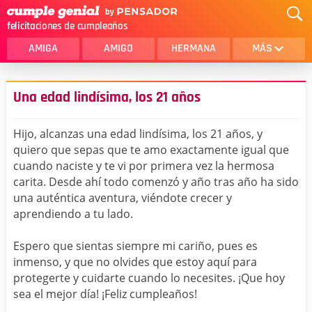
felicitaciones de cumpleaños
AMIGA
AMIGO
HERMANA
MÁS
MAMA
AMOR
Una edad lindísima, los 21 años
CRISTIANOS
PRIMA
Hijo, alcanzas una edad lindísima, los 21 años, y
SOBRINA
HIJA
quiero que sepas que te amo exactamente igual que
cuando naciste y te vi por primera vez la hermosa
HERMANO
HIJO
carita. Desde ahí todo comenzó y año tras año ha sido
NOVIA
ESPOSO
una auténtica aventura, viéndote crecer y
aprendiendo a tu lado.
PAPA
HOMBRE
Espero que sientas siempre mi cariño, pues es
TIA
CUÑADA
inmenso, y que no olvides que estoy aquí para
protegerte y cuidarte cuando lo necesites. ¡Que hoy
ALGUIEN ESPECIAL
PRIMO
sea el mejor día! ¡Feliz cumpleaños!
TODAS LAS CATEGORÍAS