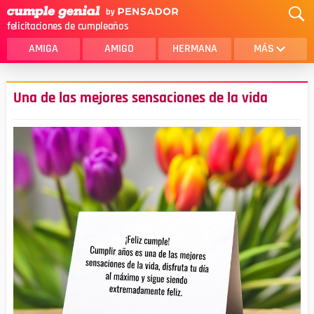
felicitaciones de cumpleaños
AMIGA
AMIGO
HERMANA
MÁS
MAMA
AMOR
Una de las mejores sensaciones de la vida
CRISTIANOS
PRIMA
SOBRINA
HIJA
HERMANO
HIJO
NOVIA
ESPOSO
PAPA
HOMBRE
TIA
CUÑADA
ALGUIEN ESPECIAL
PRIMO
TODAS LAS CATEGORÍAS