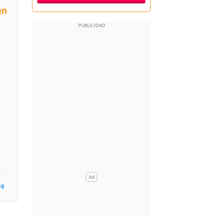
en
os