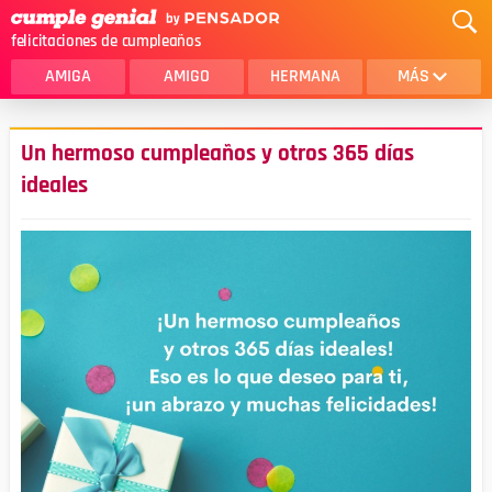
felicitaciones de cumpleaños
AMIGA
AMIGO
HERMANA
MÁS
MAMA
AMOR
Un hermoso cumpleaños y otros 365 días
CRISTIANOS
PRIMA
ideales
SOBRINA
HIJA
HERMANO
HIJO
NOVIA
ESPOSO
PAPA
HOMBRE
TIA
CUÑADA
ALGUIEN ESPECIAL
PRIMO
TODAS LAS CATEGORÍAS