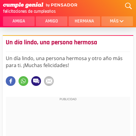
felicitaciones de cumpleaños
AMIGA
AMIGO
HERMANA
MÁS
MAMA
AMOR
Un día lindo, una persona hermosa
CRISTIANOS
PRIMA
Un día lindo, una persona hermosa y otro año más
SOBRINA
HIJA
para ti. ¡Muchas felicidades!
HERMANO
HIJO
NOVIA
ESPOSO
PAPA
HOMBRE
TIA
CUÑADA
ALGUIEN ESPECIAL
PRIMO
TODAS LAS CATEGORÍAS