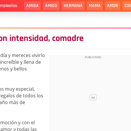
AMIGA
AMIGO
HERMANA
MAMA
AMOR
CR
cumpleaños
on intensidad, comadre
día y mereces vivirlo
ncreíble y llena de
nos y bellos
s muy especial,
regalos de todos los
n año más de
moción y con el
, amor y todas las