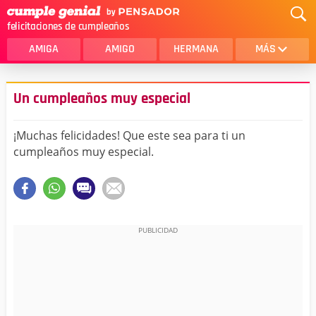
felicitaciones de cumpleaños
AMIGA
AMIGO
HERMANA
MÁS
MAMA
AMOR
Un cumpleaños muy especial
CRISTIANOS
PRIMA
¡Muchas felicidades! Que este sea para ti un
SOBRINA
HIJA
cumpleaños muy especial.
HERMANO
HIJO
NOVIA
ESPOSO
PAPA
HOMBRE
TIA
CUÑADA
ALGUIEN ESPECIAL
PRIMO
TODAS LAS CATEGORÍAS