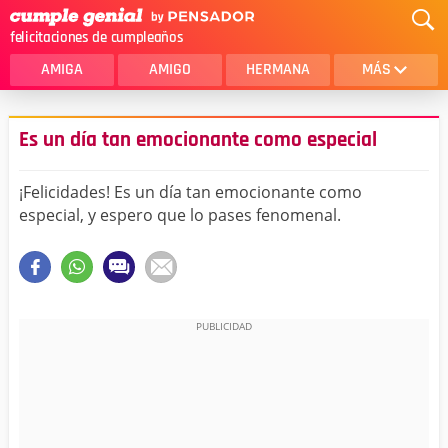
felicitaciones de cumpleaños
AMIGA
AMIGO
HERMANA
MÁS
MAMA
AMOR
Es un día tan emocionante como especial
CRISTIANOS
PRIMA
¡Felicidades! Es un día tan emocionante como
SOBRINA
HIJA
especial, y espero que lo pases fenomenal.
HERMANO
HIJO
NOVIA
ESPOSO
PAPA
HOMBRE
TIA
CUÑADA
ALGUIEN ESPECIAL
PRIMO
TODAS LAS CATEGORÍAS