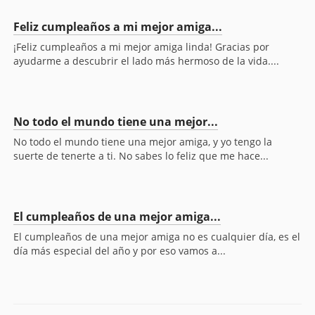
Feliz cumpleaños a mi mejor amiga...
¡Feliz cumpleaños a mi mejor amiga linda! Gracias por
ayudarme a descubrir el lado más hermoso de la vida....
No todo el mundo tiene una mejor...
No todo el mundo tiene una mejor amiga, y yo tengo la
suerte de tenerte a ti. No sabes lo feliz que me hace...
El cumpleaños de una mejor amiga...
El cumpleaños de una mejor amiga no es cualquier día, es el
día más especial del año y por eso vamos a...