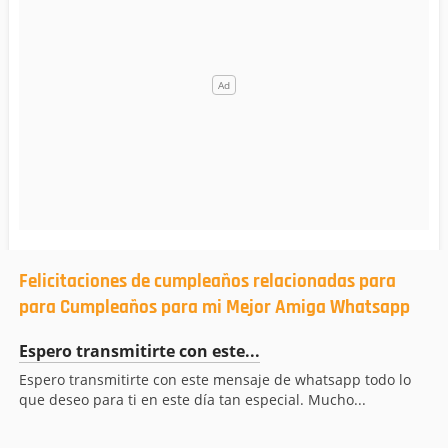
Felicitaciones de cumpleaños relacionadas para
para Cumpleaños para mi Mejor Amiga Whatsapp
Espero transmitirte con este...
Espero transmitirte con este mensaje de whatsapp todo lo
que deseo para ti en este día tan especial. Mucho...