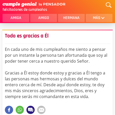
felicitaciones de cumpleaños
AMIGA
AMIGO
HERMANA
MÁS
MAMA
AMOR
Todo es gracias a Él
CRISTIANOS
PRIMA
En cada uno de mis cumpleaños me siento a pensar
SOBRINA
HIJA
por un instante la persona tan afortunada que soy al
poder tener cerca a nuestro querido Señor.
HERMANO
HIJO
NOVIA
ESPOSO
Gracias a Él estoy donde estoy y gracias a Él tengo a
las personas mas hermosas y dulces del mundo
PAPA
HOMBRE
entero cerca de mí. Desde aquí donde estoy, te doy
mis más sinceros agradecimientos, Dios, eres y
TIA
CUÑADA
siempre serás mi comandante en esta vida.
ALGUIEN ESPECIAL
PRIMO
TODAS LAS CATEGORÍAS