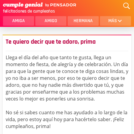
felicitaciones de cumpleaños
AMIGA
AMIGO
HERMANA
MÁS
MAMA
AMOR
Te quiero decir que te adoro, prima
CRISTIANOS
PRIMA
Llega el día del año que tanto te gusta, llega un
SOBRINA
HIJA
momento de fiesta, de alegría y de celebración. Un día
para que la gente que te conoce te diga cosas lindas, y
HERMANO
HIJO
yo no iba a ser menos, por eso te quiero decir que te
NOVIA
ESPOSO
adoro, que no hay nadie más divertido que tú, y que
gracias por enseñarme que a los problemas muchas
PAPA
HOMBRE
veces lo mejor es ponerles una sonrisa.
TIA
CUÑADA
No sé si sabes cuanto me has ayudado a lo largo de la
vida, pero estoy aquí hoy para hacértelo saber. ¡Feliz
ALGUIEN ESPECIAL
PRIMO
cumpleaños, prima!
TODAS LAS CATEGORÍAS