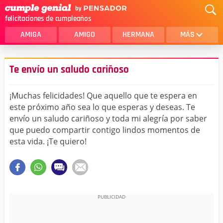
felicitaciones de cumpleaños
AMIGA
AMIGO
HERMANA
MÁS
MAMA
AMOR
Te envío un saludo cariñoso
CRISTIANOS
PRIMA
¡Muchas felicidades! Que aquello que te espera en
SOBRINA
HIJA
este próximo año sea lo que esperas y deseas. Te
envío un saludo cariñoso y toda mi alegría por saber
HERMANO
HIJO
que puedo compartir contigo lindos momentos de
NOVIA
ESPOSO
esta vida. ¡Te quiero!
PAPA
HOMBRE
TIA
CUÑADA
ALGUIEN ESPECIAL
PRIMO
TODAS LAS CATEGORÍAS