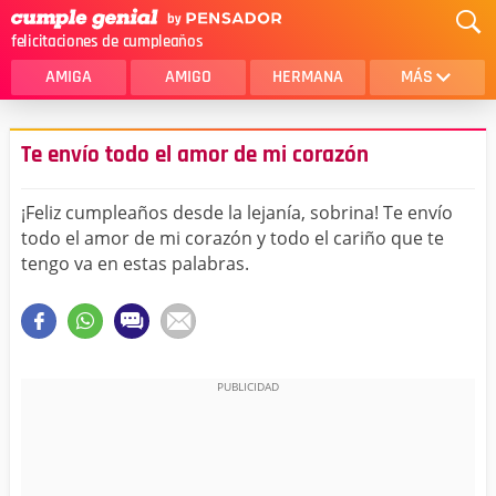
felicitaciones de cumpleaños
AMIGA
AMIGO
HERMANA
MÁS
MAMA
AMOR
Te envío todo el amor de mi corazón
CRISTIANOS
PRIMA
¡Feliz cumpleaños desde la lejanía, sobrina! Te envío
SOBRINA
HIJA
todo el amor de mi corazón y todo el cariño que te
tengo va en estas palabras.
HERMANO
HIJO
NOVIA
ESPOSO
PAPA
HOMBRE
TIA
CUÑADA
ALGUIEN ESPECIAL
PRIMO
TODAS LAS CATEGORÍAS