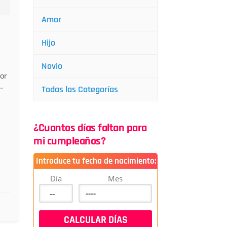
Amor
Hijo
Novio
or
.
Todas las Categorías
¿Cuantos días faltan para
mi cumpleaños?
Introduce tu fecha de nacimiento:
Día
Mes