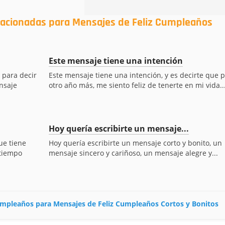
elacionadas para Mensajes de Feliz Cumpleaños
Este mensaje tiene una intención
 para decir
Este mensaje tiene una intención, y es decirte que p
ensaje
otro año más, me siento feliz de tenerte en mi vida...
Hoy quería escribirte un mensaje...
ue tiene
Hoy quería escribirte un mensaje corto y bonito, un
 tiempo
mensaje sincero y cariñoso, un mensaje alegre y...
cumpleaños para Mensajes de Feliz Cumpleaños Cortos y Bonitos