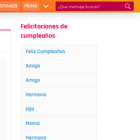
ISTIANOS
PRIMA
Felicitaciones de
cumpleaños
Feliz Cumpleaños
Amiga
Amigo
Hermana
Hija
Mamá
Hermano